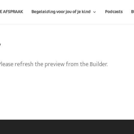
E AFSPRAAK
Begeleiding voor jou of je kind
Podcasts
B
w
Please refresh the preview from the Builder.